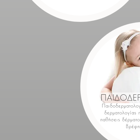
ΠΑΙΔΟΔΕ
Παιδοδερματολογ
δερματολογίας π
παθήσεις δέρματο
βρέφη