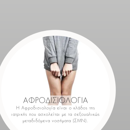
ΑΦΡΟΔΙΣΙΟΛΟΓΙΑ
Η Αφροδισιολογία είναι ο κλάδος της
ιατρικής που ασχολείται με τα σεξουαλικώς
μεταδιδόμενα νοσήματα (ΣΜΝ).