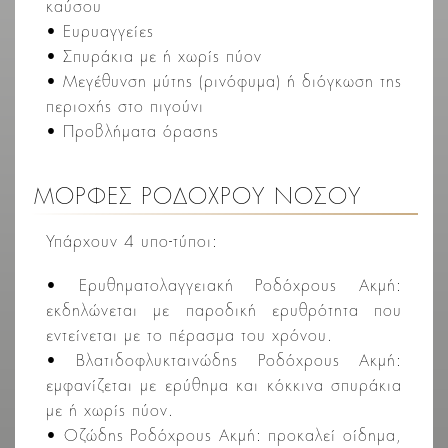
καύσου
• Ευρυαγγείες
• Σπυράκια με ή χωρίς πύον
• Μεγέθυνση μύτης (ρινόφυμα) ή διόγκωση της
περιοχής στο πιγούνι
• Προβλήματα όρασης
ΜΟΡΦΕΣ ΡΟΔΟΧΡΟΥ ΝΟΣΟΥ
Υπάρχουν 4 υπο-τύποι:
• Ερυθηματολαγγειακή Ροδόχρους Ακμή:
εκδηλώνεται με παροδική ερυθρότητα που
εντείνεται με το πέρασμα του χρόνου.
• Βλατιδοφλυκταινώδης Ροδόχρους Ακμή:
εμφανίζεται με ερύθημα και κόκκινα σπυράκια
με ή χωρίς πύον.
• Οζώδης Ροδόχρους Ακμή: προκαλεί οίδημα,