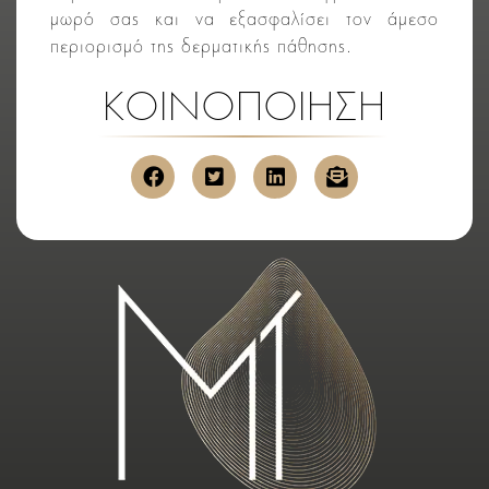
μωρό σας και να εξασφαλίσει τον άμεσο
περιορισμό της δερματικής πάθησης.
ΚΟΙΝΟΠΟΙΗΣΗ
κοινοποίηση στο facebook
κοινοποίηση στο twitter
κοινοποίηση στο link
αποστολή μέσ