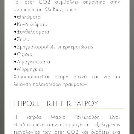
Το laser CO2 συμβάλλει σημαντικά στην
αντιμετώπιση βλαβών, όπως:
•Θηλώματα
•Κονδυλώματα
•Ξανθελάσματα
•Σπίλοι
•Σμηγματορροϊκές υπερκερατώσεις
•Οζίδια
•Αιμαγγειώματα
•Μυρμηγκιές
Χρησιμοποιείται ακόμη συχνά και για τη
λείανση παλαιότερων τραυμάτων.
Η ΠΡΟΣΕΓΓΙΣΗ ΤΗΣ ΙΑΤΡΟΥ
Η ιατρός Μαρία Τσικελούδη είναι
εξειδικευμένη στην εφαρμογή της εξελιγμένης
τεχνολογίας των laser CO2 και διαθέτει ένα