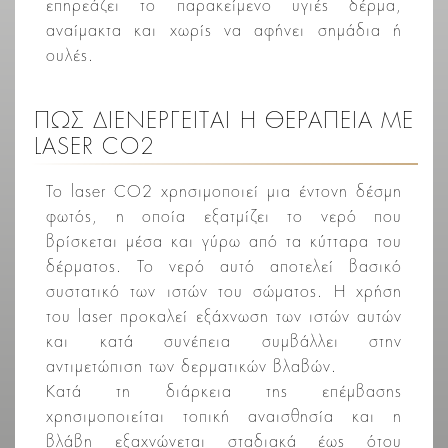
επηρεάζει το παρακείμενο υγιές δέρμα,
αναίμακτα και χωρίς να αφήνει σημάδια ή
ουλές.
ΠΩΣ ΔΙΕΝΕΡΓΕΙΤΑΙ Η ΘΕΡΑΠΕΙΑ ΜΕ
LASER CO2
Το laser CO2 χρησιμοποιεί μια έντονη δέσμη
φωτός, η οποία εξατμίζει το νερό που
βρίσκεται μέσα και γύρω από τα κύτταρα του
δέρματος. Το νερό αυτό αποτελεί βασικό
συστατικό των ιστών του σώματος. Η χρήση
του laser προκαλεί εξάχνωση των ιστών αυτών
και κατά συνέπεια συμβάλλει στην
αντιμετώπιση των δερματικών βλαβών.
Κατά τη διάρκεια της επέμβασης
χρησιμοποιείται τοπική αναισθησία και η
βλάβη εξαχνώνεται σταδιακά έως ότου