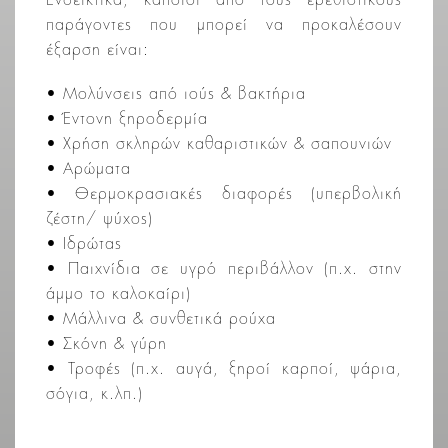
Ενδεικτικά, κάποιοι από τους ερεθιστικούς
παράγοντες που μπορεί να προκαλέσουν
έξαρση είναι:
• Μολύνσεις από ιούς & βακτήρια
• Έντονη ξηροδερμία
• Χρήση σκληρών καθαριστικών & σαπουνιών
• Αρώματα
• Θερμοκρασιακές διαφορές (υπερβολική
ζέστη/ ψύχος)
• Ιδρώτας
• Παιχνίδια σε υγρό περιβάλλον (π.χ. στην
άμμο το καλοκαίρι)
• Μάλλινα & συνθετικά ρούχα
• Σκόνη & γύρη
• Τροφές (π.χ. αυγά, ξηροί καρποί, ψάρια,
σόγια, κ.λπ.)