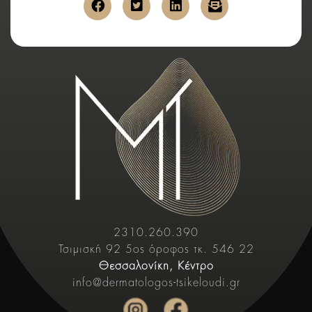
κοινοποίηση στο facebook
κοινοποίηση στο twitter
κοινοποίηση στο link
αποστολή μέσ
2310.260.390
Τσιμισκή 92 5ος όροφος τκ. 546 22
Θεσσαλονίκη, Κέντρο
info@dermatologos-tsikeloudi.gr