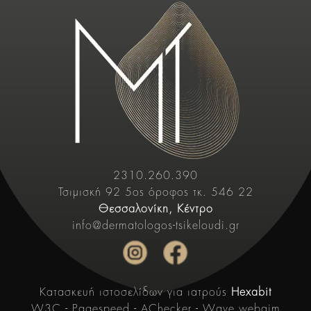
2310.260.390
Τσιμισκή 92 5ος όροφος τκ. 546 22
Θεσσαλονίκη, Κέντρο
info@dermatologos-tsikeloudi.gr
Κατασκευή ιστοσελίδων για ιατρούς
Hexabit
W3C
-
Pagespeed
- AChecker -
Wave.webaim