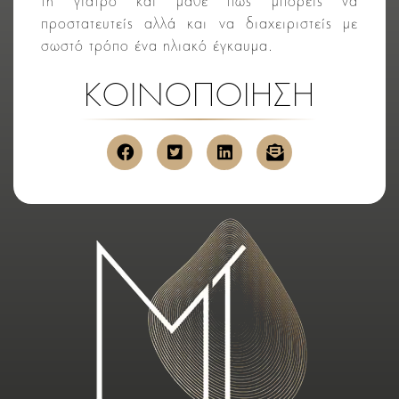
τη γιατρό και μάθε πώς μπορείς να
προστατευτείς αλλά και να διαχειριστείς με
σωστό τρόπο ένα ηλιακό έγκαυμα.
ΚΟΙΝΟΠΟΙΗΣΗ
κοινοποίηση στο facebook
κοινοποίηση στο twitter
κοινοποίηση στο link
αποστολή μέσ