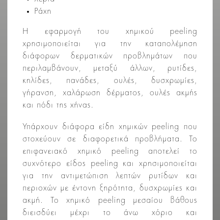
Ράχη
Η εφαρμογή του χημικού peeling
χρησιμοποιείται για την καταπολέμηση
διάφορων δερματικών προβλημάτων που
περιλαμβάνουν, μεταξύ άλλων, ρυτίδες,
κηλίδες, πανάδες, ουλές, δυσχρωμίες,
γήρανση, χαλάρωση δέρματος, ουλές ακμής
και πόδι της χήνας.
Υπάρχουν διάφορα είδη χημικών peeling που
στοχεύουν σε διαφορετικά προβλήματα. Το
επιφανειακό χημικό peeling αποτελεί το
συχνότερο είδος peeling και χρησιμοποιείται
για την αντιμετώπιση λεπτών ρυτίδων και
περιοχών με έντονη ξηρότητα, δυσχρωμίες και
ακμή. Το χημικό peeling μεσαίου βάθους
διεισδύει μέχρι το άνω χόριο και