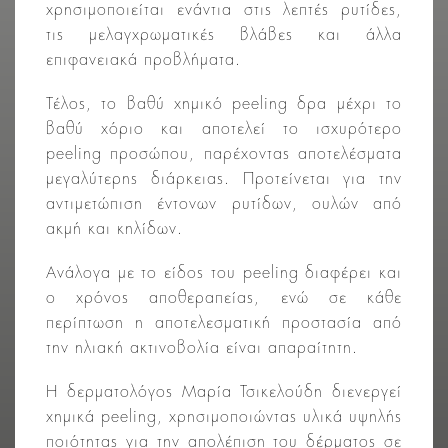
χρησιμοποιείται ενάντια στις λεπτές ρυτίδες,
τις μελαγχρωματικές βλάβες και άλλα
επιφανειακά προβλήματα.
Τέλος, το βαθύ χημικό peeling δρα μέχρι το
βαθύ χόριο και αποτελεί το ισχυρότερο
peeling προσώπου, παρέχοντας αποτελέσματα
μεγαλύτερης διάρκειας. Προτείνεται για την
αντιμετώπιση έντονων ρυτίδων, ουλών από
ακμή και κηλίδων.
Ανάλογα με το είδος του peeling διαφέρει και
ο χρόνος αποθεραπείας, ενώ σε κάθε
περίπτωση η αποτελεσματική προστασία από
την ηλιακή ακτινοβολία είναι απαραίτητη.
Η δερματολόγος Μαρία Τσικελούδη διενεργεί
χημικά peeling, χρησιμοποιώντας υλικά υψηλής
ποιότητας για την απολέπιση του δέρματος σε